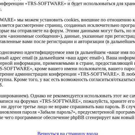
м конференции «TRS-SOFTWARE» и будет использоваться для хра
.
WARE» мы можем установить cookies, внешние по отношению к
 является рассмотрение страниц, созданных исключительно про
рые вы отправляете на форум. Этими данными могут быть, но 
йшем «анонимные сообщения»), данные, указанные при регист
ставленные вами после регистрации и авторизации (в дальнейше
 однозначно идентифицируемое имя (в дальнейшем «ваше имя по
ьный адрес email (в дальнейшем «ваш адрес email»). Ваша инфор
рной информации, применяемыми в стране, предоставляющей н
-SOFTWARE», кроме вашего имени пользователя, вашего пароля 
смотрение администрации конференции «TRS-SOFTWARE». В любом
упна. Кроме того, у вас есть возможность согласиться/отказать
B.
ированием). Однако не рекомендуется использовать этот же сам
 записи на форумах «TRS-SOFTWARE», пожалуйста, храните его в
другое третье лицо не вправе спрашивать ваш пароль. В случа
тановления пароля «Забыли пароль?», предусмотренной програ
осле чего программное обеспечение phpBB сгенерирует вам новый
Вернуться на страницу входа