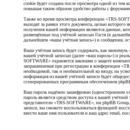
cookie будет создана после просмотра одной из те
повышая таким образом удобство работы с форумами
Также во время просмотра конференции «TRS-SOFT
выходят за рамки этого документа, целью которого
получения вашей информации являются данные, кото
размещённые под учётной записью Гостя (в дальне
дальнейшем «ваша учётная запись») и сообщения, о
Ваша учётная запись будет содержать, как минимум,
вашей учётной записью (далее «ваш пароль») и реал
SOFTWARE» охраняется законами о защите компьюте
запрашиваемая при регистрации в конференции «TRS
необходимой, так и необязательной ко вводу, на у
информация из вашей учётной записи будет общедост
сгенерированных программным обеспечением phpB
Ваш пароль надёжно зашифрован (односторонним хэш
пароль является средством доступа к вашей учётной
представители «TRS-SOFTWARE», ни phpBB Group, ни 
записи, вы сможете воспользоваться функцией восс
ввести ваше имя пользователя и ваш адрес email, п