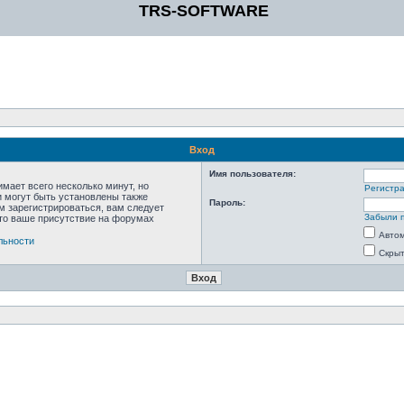
TRS-SOFTWARE
Вход
Имя пользователя:
мает всего несколько минут, но
Регистр
 могут быть установлены также
Пароль:
м зарегистрироваться, вам следует
Забыли 
что ваше присутствие на форумах
Автом
льности
Скрыт