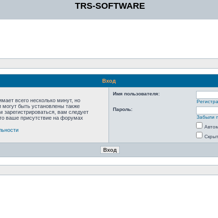
TRS-SOFTWARE
Вход
Имя пользователя:
мает всего несколько минут, но
Регистр
 могут быть установлены также
Пароль:
м зарегистрироваться, вам следует
Забыли 
что ваше присутствие на форумах
Автом
льности
Скрыт