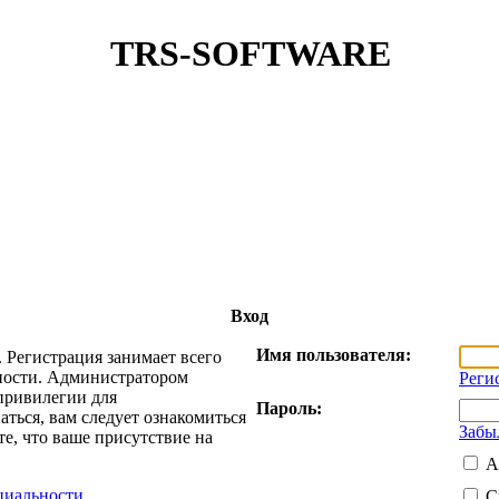
TRS-SOFTWARE
Вход
Имя пользователя:
 Регистрация занимает всего
жности. Администратором
Реги
привилегии для
Пароль:
ться, вам следует ознакомиться
Забы
е, что ваше присутствие на
А
циальности
С