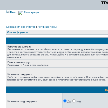
TR
Вход
Регистрация
Сообщения без ответов
|
Активные темы
Список форумов
Ключевые слова:
Вы можете использовать
+
, чтобы определить слова, которые должны быть в результ
-
для слов, которых в результатах быть не должно. Вы можете разделить слова сим
для поиска любого слова из списка. Используйте
*
в качестве шаблона для частичног
совпадения.
Поиск по автору:
Используйте * в качестве шаблона.
Искать в форумах:
Выберите форум или форумы, в которых будет произведён поиск. Поиск в подфорум
производится автоматически, если вы не отключили соответствующую опцию ниже.
П
Искать в подфорумах:
Да
Нет