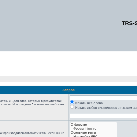
TRS-
Запрос
татах, и
-
для слов, которых в результатах
Искать все слова
 списка. Используйте
*
в качестве шаблона
Искать любое слово/поиск с языком з
х производится автоматически, если вы не