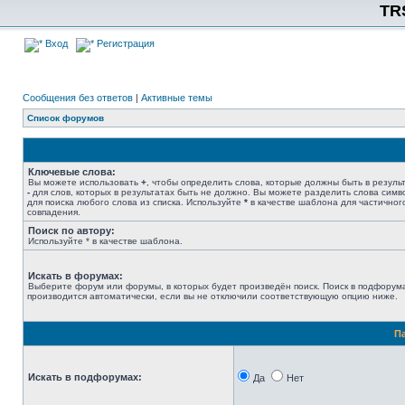
TR
Вход
Регистрация
Сообщения без ответов
|
Активные темы
Список форумов
Ключевые слова:
Вы можете использовать
+
, чтобы определить слова, которые должны быть в результ
-
для слов, которых в результатах быть не должно. Вы можете разделить слова сим
для поиска любого слова из списка. Используйте
*
в качестве шаблона для частичног
совпадения.
Поиск по автору:
Используйте * в качестве шаблона.
Искать в форумах:
Выберите форум или форумы, в которых будет произведён поиск. Поиск в подфорум
производится автоматически, если вы не отключили соответствующую опцию ниже.
П
Искать в подфорумах:
Да
Нет