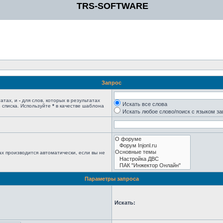
TRS-SOFTWARE
Запрос
татах, и
-
для слов, которых в результатах
Искать все слова
 списка. Используйте
*
в качестве шаблона
Искать любое слово/поиск с языком з
х производится автоматически, если вы не
Параметры запроса
Искать: