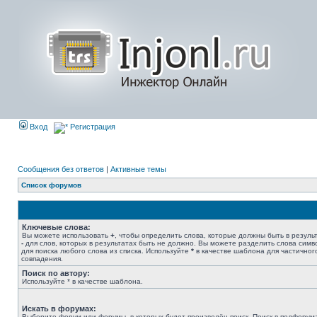
Вход
Регистрация
Сообщения без ответов
|
Активные темы
Список форумов
Ключевые слова:
Вы можете использовать
+
, чтобы определить слова, которые должны быть в результ
-
для слов, которых в результатах быть не должно. Вы можете разделить слова сим
для поиска любого слова из списка. Используйте
*
в качестве шаблона для частичног
совпадения.
Поиск по автору:
Используйте * в качестве шаблона.
Искать в форумах:
Выберите форум или форумы, в которых будет произведён поиск. Поиск в подфорум