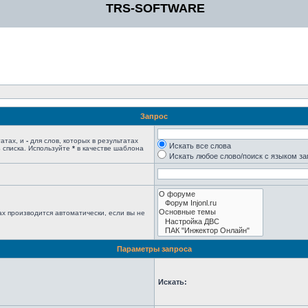
TRS-SOFTWARE
Запрос
татах, и
-
для слов, которых в результатах
Искать все слова
 списка. Используйте
*
в качестве шаблона
Искать любое слово/поиск с языком з
х производится автоматически, если вы не
Параметры запроса
Искать: