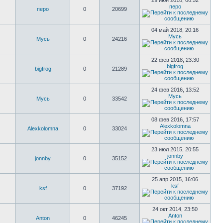
29 июн 2018, 06:52
перо
перо
0
20699
04 май 2018, 20:16
Мусь
Мусь
0
24216
22 фев 2018, 23:30
bigfrog
bigfrog
0
21289
24 фев 2016, 13:52
Мусь
Мусь
0
33542
08 фев 2016, 17:57
Alexkolomna
Alexkolomna
0
33024
23 июл 2015, 20:55
jonnby
jonnby
0
35152
25 апр 2015, 16:06
ksf
ksf
0
37192
24 окт 2014, 23:50
Anton
Anton
0
46245