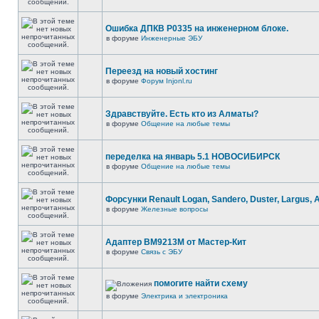
Ошибка ДПКВ Р0335 на инженерном блоке.
в форуме
Инженерные ЭБУ
Переезд на новый хостинг
в форуме
Форум Injonl.ru
Здравствуйте. Есть кто из Алматы?
в форуме
Общение на любые темы
переделка на январь 5.1 НОВОСИБИРСК
в форуме
Общение на любые темы
Форсунки Renault Logan, Sandero, Duster, Largus, 
в форуме
Железные вопросы
Адаптер BM9213M от Мастер-Кит
в форуме
Связь с ЭБУ
помогите найти схему
в форуме
Электрика и электроника