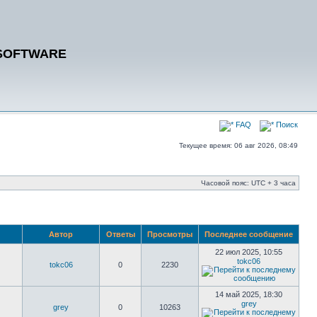
SOFTWARE
FAQ
Поиск
Текущее время: 06 авг 2026, 08:49
Часовой пояс: UTC + 3 часа
Автор
Ответы
Просмотры
Последнее сообщение
22 июл 2025, 10:55
tokc06
tokc06
0
2230
14 май 2025, 18:30
grey
grey
0
10263