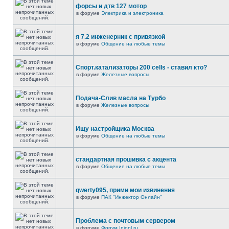
форсы и дтв 127 мотор
в форуме
Электрика и электроника
я 7.2 инженерник с привязкой
в форуме
Общение на любые темы
Спорт.катализаторы 200 cells - ставил кто?
в форуме
Железные вопросы
Подача-Слив масла на Турбо
в форуме
Железные вопросы
Ищу настройщика Москва
в форуме
Общение на любые темы
стандартная прошивка с акцента
в форуме
Общение на любые темы
qwerty095, прими мои извинения
в форуме
ПАК "Инжектор Онлайн"
Проблема с почтовым сервером
в форуме
Форум Injonl.ru