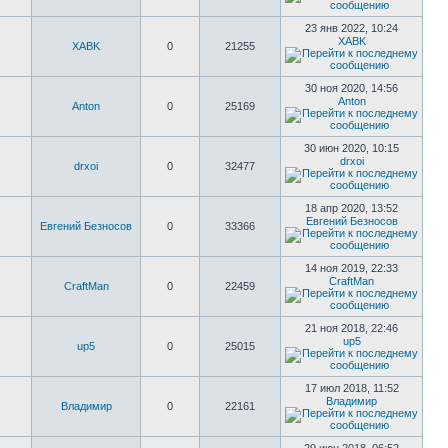
23 янв 2022, 10:24
XABK
XABK
0
21255
30 ноя 2020, 14:56
Anton
Anton
0
25169
30 июн 2020, 10:15
drxoi
drxoi
0
32477
18 апр 2020, 13:52
Евгений Безносов
Евгений Безносов
0
33366
14 ноя 2019, 22:33
CraftMan
CraftMan
0
22459
21 ноя 2018, 22:46
up5
up5
0
25015
17 июл 2018, 11:52
Владимир
Владимир
0
22161