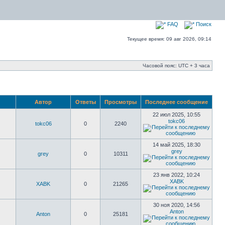
FAQ
Поиск
Текущее время: 09 авг 2026, 09:14
Часовой пояс: UTC + 3 часа
Автор
Ответы
Просмотры
Последнее сообщение
22 июл 2025, 10:55
tokc06
tokc06
0
2240
14 май 2025, 18:30
grey
grey
0
10311
23 янв 2022, 10:24
XABK
XABK
0
21265
30 ноя 2020, 14:56
Anton
Anton
0
25181