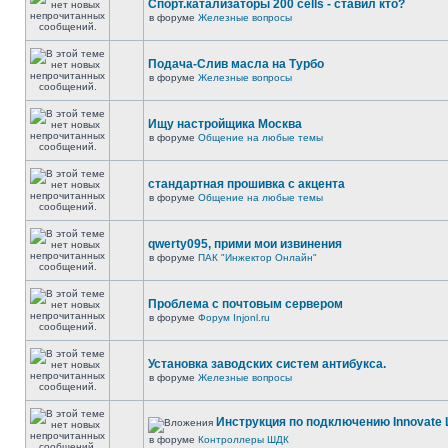
Спорт.катализаторы 200 cells - ставил кто?
в форуме
Железные вопросы
Подача-Слив масла на Турбо
в форуме
Железные вопросы
Ищу настройщика Москва
в форуме
Общение на любые темы
стандартная прошивка с акцента
в форуме
Общение на любые темы
qwerty095, прими мои извинения
в форуме
ПАК "Инжектор Онлайн"
Проблема с почтовым сервером
в форуме
Форум Injonl.ru
Установка заводских систем антибукса.
в форуме
Железные вопросы
Инструкция по подключению Innovate 
в форуме
Контроллеры ШДК