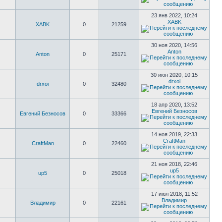
23 янв 2022, 10:24
XABK
XABK
0
21259
30 ноя 2020, 14:56
Anton
Anton
0
25171
30 июн 2020, 10:15
drxoi
drxoi
0
32480
18 апр 2020, 13:52
Евгений Безносов
Евгений Безносов
0
33366
14 ноя 2019, 22:33
CraftMan
CraftMan
0
22460
21 ноя 2018, 22:46
up5
up5
0
25018
17 июл 2018, 11:52
Владимир
Владимир
0
22161