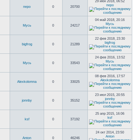
29 июн 2018, 06:52
перо
перо
0
20700
04 май 2018, 20:16
Мусь
Мусь
0
24217
22 фев 2018, 23:30
bigfrog
bigfrog
0
21289
24 фев 2016, 13:52
Мусь
Мусь
0
33543
08 фев 2016, 17:57
Alexkolomna
Alexkolomna
0
33025
23 июл 2015, 20:55
jonnby
jonnby
0
35152
25 апр 2015, 16:06
ksf
ksf
0
37192
24 окт 2014, 23:50
Anton
Anton
0
46246