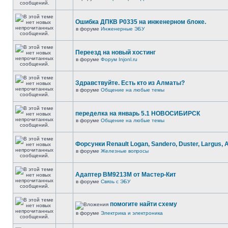
Ошибка ДПКВ Р0335 на инженерном блоке.
в форуме
Инженерные ЭБУ
Переезд на новый хостинг
в форуме
Форум Injonl.ru
Здравствуйте. Есть кто из Алматы?
в форуме
Общение на любые темы
переделка на январь 5.1 НОВОСИБИРСК
в форуме
Общение на любые темы
Форсунки Renault Logan, Sandero, Duster, Largus, 
в форуме
Железные вопросы
Адаптер BM9213M от Мастер-Кит
в форуме
Связь с ЭБУ
помогите найти схему
в форуме
Электрика и электроника