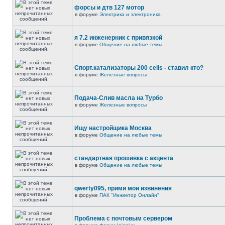
форсы и дтв 127 мотор
в форуме
Электрика и электроника
я 7.2 инженерник с привязкой
в форуме
Общение на любые темы
Спорт.катализаторы 200 cells - ставил кто?
в форуме
Железные вопросы
Подача-Слив масла на Турбо
в форуме
Железные вопросы
Ищу настройщика Москва
в форуме
Общение на любые темы
стандартная прошивка с акцента
в форуме
Общение на любые темы
qwerty095, прими мои извинения
в форуме
ПАК "Инжектор Онлайн"
Проблема с почтовым сервером