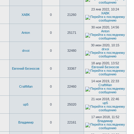
23 янв 2022, 10:24
XABK
XABK
0
21260
30 ноя 2020, 14:56
Anton
Anton
0
25171
30 июн 2020, 10:15
drxoi
drxoi
0
32480
18 апр 2020, 13:52
Евгений Безносов
Евгений Безносов
0
33367
14 ноя 2019, 22:33
CraftMan
CraftMan
0
22460
21 ноя 2018, 22:46
up5
up5
0
25020
17 июл 2018, 11:52
Владимир
Владимир
0
22161