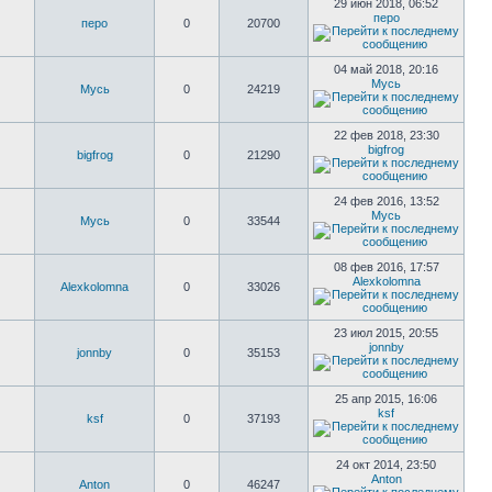
29 июн 2018, 06:52
перо
перо
0
20700
04 май 2018, 20:16
Мусь
Мусь
0
24219
22 фев 2018, 23:30
bigfrog
bigfrog
0
21290
24 фев 2016, 13:52
Мусь
Мусь
0
33544
08 фев 2016, 17:57
Alexkolomna
Alexkolomna
0
33026
23 июл 2015, 20:55
jonnby
jonnby
0
35153
25 апр 2015, 16:06
ksf
ksf
0
37193
24 окт 2014, 23:50
Anton
Anton
0
46247