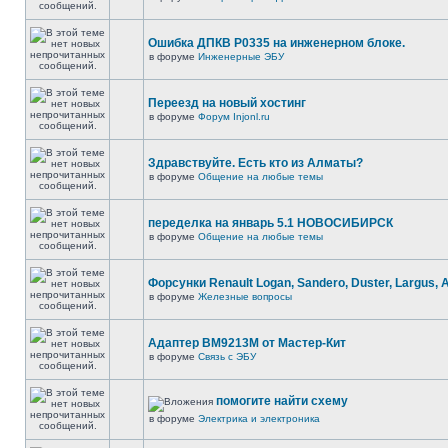
Ошибка ДПКВ Р0335 на инженерном блоке.
в форуме
Инженерные ЭБУ
Переезд на новый хостинг
в форуме
Форум Injonl.ru
Здравствуйте. Есть кто из Алматы?
в форуме
Общение на любые темы
переделка на январь 5.1 НОВОСИБИРСК
в форуме
Общение на любые темы
Форсунки Renault Logan, Sandero, Duster, Largus, 
в форуме
Железные вопросы
Адаптер BM9213M от Мастер-Кит
в форуме
Связь с ЭБУ
помогите найти схему
в форуме
Электрика и электроника