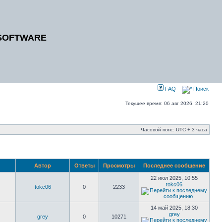
SOFTWARE
FAQ
Поиск
Текущее время: 06 авг 2026, 21:20
Часовой пояс: UTC + 3 часа
Автор
Ответы
Просмотры
Последнее сообщение
22 июл 2025, 10:55
tokc06
tokc06
0
2233
14 май 2025, 18:30
grey
grey
0
10271