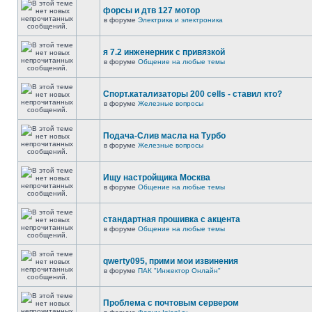
форсы и дтв 127 мотор
в форуме
Электрика и электроника
я 7.2 инженерник с привязкой
в форуме
Общение на любые темы
Спорт.катализаторы 200 cells - ставил кто?
в форуме
Железные вопросы
Подача-Слив масла на Турбо
в форуме
Железные вопросы
Ищу настройщика Москва
в форуме
Общение на любые темы
стандартная прошивка с акцента
в форуме
Общение на любые темы
qwerty095, прими мои извинения
в форуме
ПАК "Инжектор Онлайн"
Проблема с почтовым сервером