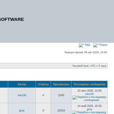
SOFTWARE
FAQ
Поиск
Текущее время: 09 авг 2026, 16:46
Часовой пояс: UTC + 3 часа
Автор
Ответы
Просмотры
Последнее сообщение
22 июл 2025, 10:55
tokc06
tokc06
0
2240
14 май 2025, 18:30
grey
grey
0
10319