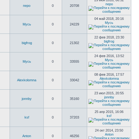
29 июн 2018, 06:52
перо
перо
0
20708
04 май 2018, 20:16
Мусь
Мусь
0
24229
22 фев 2018, 23:30
bigfrog
bigfrog
0
21302
24 фев 2016, 13:52
Мусь
Мусь
0
33555
08 фев 2016, 17:57
Alexkolomna
Alexkolomna
0
33042
23 июл 2015, 20:55
jonnby
jonnby
0
35160
25 апр 2015, 16:06
ksf
ksf
0
37203
24 окт 2014, 23:50
Anton
Anton
0
46256