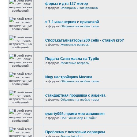
форсы и дтв 127 мотор
в форуме
Электрика и электроника
я 7.2 инженерник с привязкой
в форуме
Общение на любые темы
Спорт.катализаторы 200 cells - ставил кто?
в форуме
Железные вопросы
Подача-Слив масла на Турбо
в форуме
Железные вопросы
Ищу настройщика Москва
в форуме
Общение на любые темы
стандартная прошивка с акцента
в форуме
Общение на любые темы
qwerty095, прими мои извинения
в форуме
ПАК "Инжектор Онлайн"
Проблема с почтовым сервером
в форуме
Форум Injonl.ru