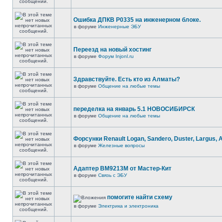
Ошибка ДПКВ Р0335 на инженерном блоке.
в форуме
Инженерные ЭБУ
Переезд на новый хостинг
в форуме
Форум Injonl.ru
Здравствуйте. Есть кто из Алматы?
в форуме
Общение на любые темы
переделка на январь 5.1 НОВОСИБИРСК
в форуме
Общение на любые темы
Форсунки Renault Logan, Sandero, Duster, Largus, 
в форуме
Железные вопросы
Адаптер BM9213M от Мастер-Кит
в форуме
Связь с ЭБУ
помогите найти схему
в форуме
Электрика и электроника