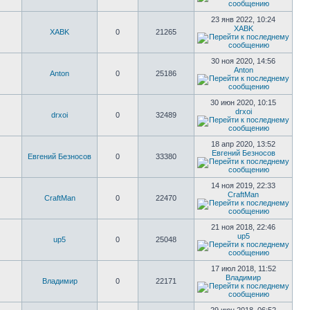
23 янв 2022, 10:24
XABK
XABK
0
21265
30 ноя 2020, 14:56
Anton
Anton
0
25186
30 июн 2020, 10:15
drxoi
drxoi
0
32489
18 апр 2020, 13:52
Евгений Безносов
Евгений Безносов
0
33380
14 ноя 2019, 22:33
CraftMan
CraftMan
0
22470
21 ноя 2018, 22:46
up5
up5
0
25048
17 июл 2018, 11:52
Владимир
Владимир
0
22171