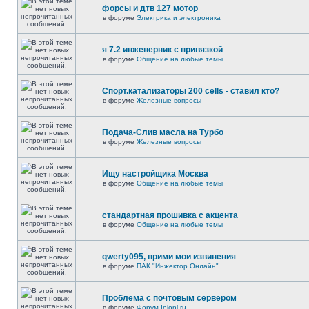
форсы и дтв 127 мотор
в форуме
Электрика и электроника
я 7.2 инженерник с привязкой
в форуме
Общение на любые темы
Спорт.катализаторы 200 cells - ставил кто?
в форуме
Железные вопросы
Подача-Слив масла на Турбо
в форуме
Железные вопросы
Ищу настройщика Москва
в форуме
Общение на любые темы
стандартная прошивка с акцента
в форуме
Общение на любые темы
qwerty095, прими мои извинения
в форуме
ПАК "Инжектор Онлайн"
Проблема с почтовым сервером
в форуме
Форум Injonl.ru