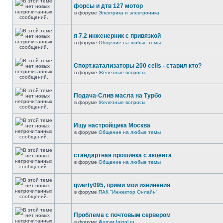
форсы и дтв 127 мотор
в форуме
Электрика и электроника
я 7.2 инженерник с привязкой
в форуме
Общение на любые темы
Спорт.катализаторы 200 cells - ставил кто?
в форуме
Железные вопросы
Подача-Слив масла на Турбо
в форуме
Железные вопросы
Ищу настройщика Москва
в форуме
Общение на любые темы
стандартная прошивка с акцента
в форуме
Общение на любые темы
qwerty095, прими мои извинения
в форуме
ПАК "Инжектор Онлайн"
Проблема с почтовым сервером
в форуме
Форум Injonl.ru