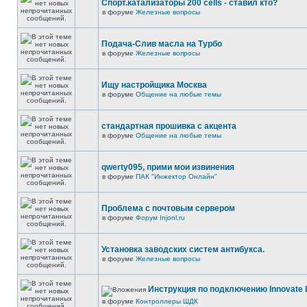
Спорт.катализаторы 200 cells - ставил кто?
в форуме
Железные вопросы
Подача-Слив масла на Турбо
в форуме
Железные вопросы
Ищу настройщика Москва
в форуме
Общение на любые темы
стандартная прошивка с акцента
в форуме
Общение на любые темы
qwerty095, прими мои извинения
в форуме
ПАК "Инжектор Онлайн"
Проблема с почтовым сервером
в форуме
Форум Injonl.ru
Установка заводских систем антибукса.
в форуме
Железные вопросы
Инструкция по подключению Innovate 
в форуме
Контроллеры ШДК