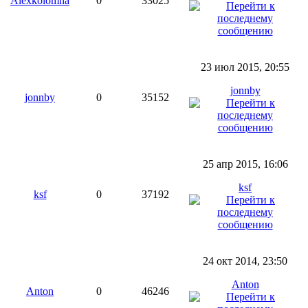
Alexkolomna
0
33025
23 июл 2015, 20:55
jonnby
jonnby
0
35152
25 апр 2015, 16:06
ksf
ksf
0
37192
24 окт 2014, 23:50
Anton
Anton
0
46246