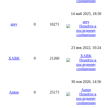
14 май 2025, 18:30
grey
grey
0
10271
23 янв 2022, 10:24
XABK
XABK
0
21260
30 ноя 2020, 14:56
Anton
Anton
0
25171