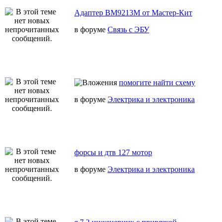
Адаптер BM9213M от Мастер-Кит
в форуме
Связь с ЭБУ
помогите найти схему
в форуме
Электрика и электроника
форсы и дтв 127 мотор
в форуме
Электрика и электроника