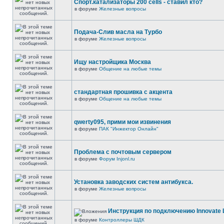
Спорт.катализаторы 200 cells - ставил кто?
в форуме
Железные вопросы
Подача-Слив масла на Турбо
в форуме
Железные вопросы
Ищу настройщика Москва
в форуме
Общение на любые темы
стандартная прошивка с акцента
в форуме
Общение на любые темы
qwerty095, прими мои извинения
в форуме
ПАК "Инжектор Онлайн"
Проблема с почтовым сервером
в форуме
Форум Injonl.ru
Установка заводских систем антибукса.
в форуме
Железные вопросы
Инструкция по подключению Innovate 
в форуме
Контроллеры ШДК