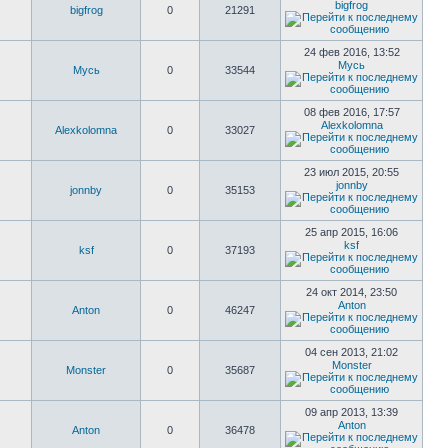
bigfrog
bigfrog
0
21291
24 фев 2016, 13:52
Мусь
Мусь
0
33544
08 фев 2016, 17:57
Alexkolomna
Alexkolomna
0
33027
23 июл 2015, 20:55
jonnby
jonnby
0
35153
25 апр 2015, 16:06
ksf
ksf
0
37193
24 окт 2014, 23:50
Anton
Anton
0
46247
04 сен 2013, 21:02
Monster
Monster
0
35687
09 апр 2013, 13:39
Anton
Anton
0
36478