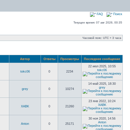
FAQ
Поиск
Текущее время: 07 авг 2026, 00:35
Часовой пояс: UTC + 3 часа
Автор
Ответы
Просмотры
Последнее сообщение
22 июл 2025, 10:55
tokc06
tokc06
0
2234
14 май 2025, 18:30
grey
grey
0
10274
23 янв 2022, 10:24
XABK
XABK
0
21260
30 ноя 2020, 14:56
Anton
Anton
0
25171