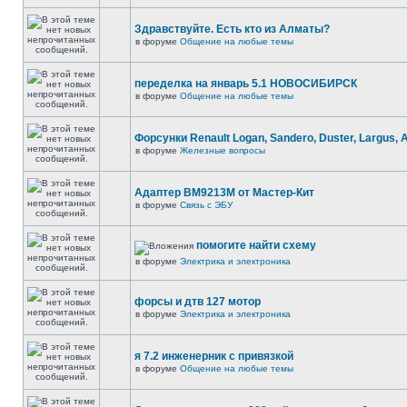
Здравствуйте. Есть кто из Алматы?
в форуме
Общение на любые темы
переделка на январь 5.1 НОВОСИБИРСК
в форуме
Общение на любые темы
Форсунки Renault Logan, Sandero, Duster, Largus, 
в форуме
Железные вопросы
Адаптер BM9213M от Мастер-Кит
в форуме
Связь с ЭБУ
помогите найти схему
в форуме
Электрика и электроника
форсы и дтв 127 мотор
в форуме
Электрика и электроника
я 7.2 инженерник с привязкой
в форуме
Общение на любые темы