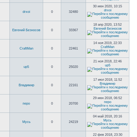
30 июн 2020, 10:15
drxoi
drxoi
0
32480
18 апр 2020, 13:52
Евгений Безносов
Евгений Безносов
0
33367
14 ноя 2019, 22:33
CraftMan
CraftMan
0
22461
21 ноя 2018, 22:46
up5
up5
0
25020
17 июл 2018, 11:52
Владимир
Владимир
0
22161
29 июн 2018, 06:52
перо
перо
0
20700
04 май 2018, 20:16
Мусь
Мусь
0
24219
22 фев 2018, 23:30