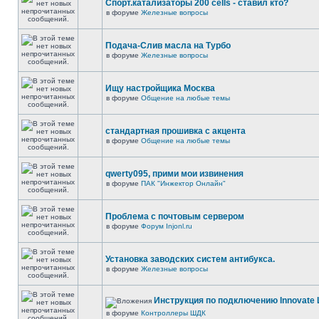
Спорт.катализаторы 200 cells - ставил кто?
в форуме
Железные вопросы
Подача-Слив масла на Турбо
в форуме
Железные вопросы
Ищу настройщика Москва
в форуме
Общение на любые темы
стандартная прошивка с акцента
в форуме
Общение на любые темы
qwerty095, прими мои извинения
в форуме
ПАК "Инжектор Онлайн"
Проблема с почтовым сервером
в форуме
Форум Injonl.ru
Установка заводских систем антибукса.
в форуме
Железные вопросы
Инструкция по подключению Innovate 
в форуме
Контроллеры ШДК