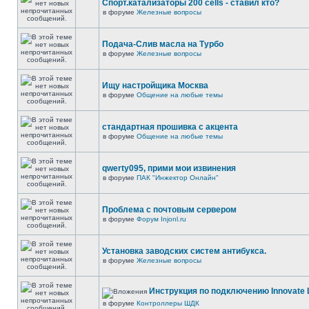
Спорт.катализаторы 200 cells - ставил кто?
в форуме
Железные вопросы
Подача-Слив масла на Турбо
в форуме
Железные вопросы
Ищу настройщика Москва
в форуме
Общение на любые темы
стандартная прошивка с акцента
в форуме
Общение на любые темы
qwerty095, прими мои извинения
в форуме
ПАК "Инжектор Онлайн"
Проблема с почтовым сервером
в форуме
Форум Injonl.ru
Установка заводских систем антибукса.
в форуме
Железные вопросы
Инструкция по подключению Innovate 
в форуме
Контроллеры ШДК