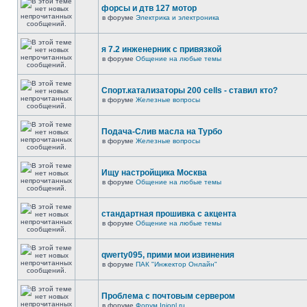
форсы и дтв 127 мотор
в форуме
Электрика и электроника
я 7.2 инженерник с привязкой
в форуме
Общение на любые темы
Спорт.катализаторы 200 cells - ставил кто?
в форуме
Железные вопросы
Подача-Слив масла на Турбо
в форуме
Железные вопросы
Ищу настройщика Москва
в форуме
Общение на любые темы
стандартная прошивка с акцента
в форуме
Общение на любые темы
qwerty095, прими мои извинения
в форуме
ПАК "Инжектор Онлайн"
Проблема с почтовым сервером
в форуме
Форум Injonl.ru