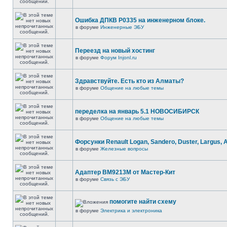
Ошибка ДПКВ Р0335 на инженерном блоке.
в форуме
Инженерные ЭБУ
Переезд на новый хостинг
в форуме
Форум Injonl.ru
Здравствуйте. Есть кто из Алматы?
в форуме
Общение на любые темы
переделка на январь 5.1 НОВОСИБИРСК
в форуме
Общение на любые темы
Форсунки Renault Logan, Sandero, Duster, Largus, 
в форуме
Железные вопросы
Адаптер BM9213M от Мастер-Кит
в форуме
Связь с ЭБУ
помогите найти схему
в форуме
Электрика и электроника