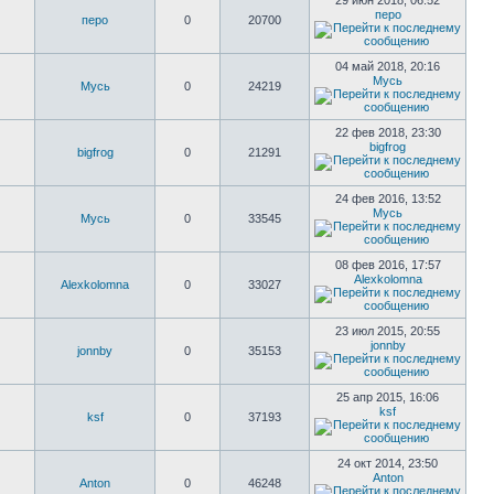
29 июн 2018, 06:52
перо
перо
0
20700
04 май 2018, 20:16
Мусь
Мусь
0
24219
22 фев 2018, 23:30
bigfrog
bigfrog
0
21291
24 фев 2016, 13:52
Мусь
Мусь
0
33545
08 фев 2016, 17:57
Alexkolomna
Alexkolomna
0
33027
23 июл 2015, 20:55
jonnby
jonnby
0
35153
25 апр 2015, 16:06
ksf
ksf
0
37193
24 окт 2014, 23:50
Anton
Anton
0
46248