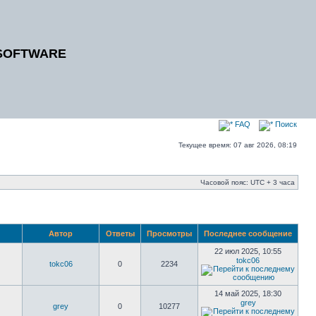
SOFTWARE
FAQ
Поиск
Текущее время: 07 авг 2026, 08:19
Часовой пояс: UTC + 3 часа
Автор
Ответы
Просмотры
Последнее сообщение
22 июл 2025, 10:55
tokc06
tokc06
0
2234
14 май 2025, 18:30
grey
grey
0
10277