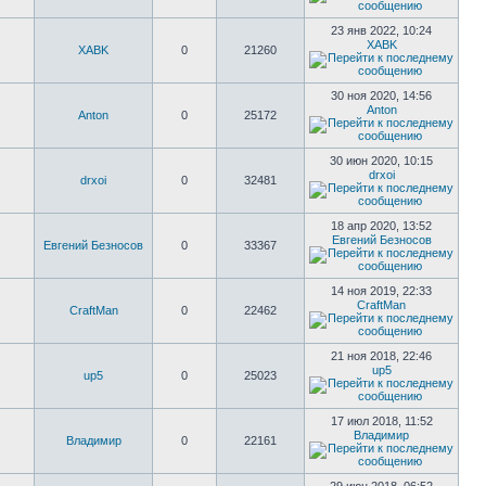
23 янв 2022, 10:24
XABK
XABK
0
21260
30 ноя 2020, 14:56
Anton
Anton
0
25172
30 июн 2020, 10:15
drxoi
drxoi
0
32481
18 апр 2020, 13:52
Евгений Безносов
Евгений Безносов
0
33367
14 ноя 2019, 22:33
CraftMan
CraftMan
0
22462
21 ноя 2018, 22:46
up5
up5
0
25023
17 июл 2018, 11:52
Владимир
Владимир
0
22161