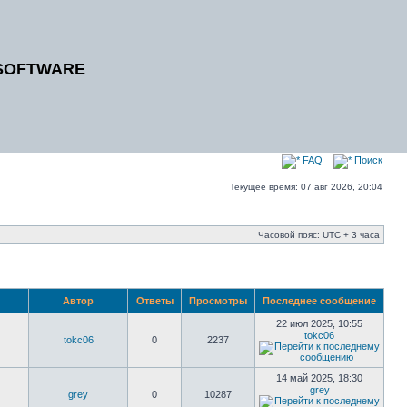
SOFTWARE
FAQ
Поиск
Текущее время: 07 авг 2026, 20:04
Часовой пояс: UTC + 3 часа
Автор
Ответы
Просмотры
Последнее сообщение
22 июл 2025, 10:55
tokc06
tokc06
0
2237
14 май 2025, 18:30
grey
grey
0
10287