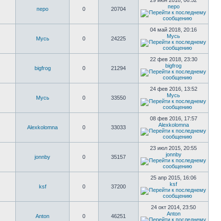
29 июн 2018, 06:52
перо
перо
0
20704
04 май 2018, 20:16
Мусь
Мусь
0
24225
22 фев 2018, 23:30
bigfrog
bigfrog
0
21294
24 фев 2016, 13:52
Мусь
Мусь
0
33550
08 фев 2016, 17:57
Alexkolomna
Alexkolomna
0
33033
23 июл 2015, 20:55
jonnby
jonnby
0
35157
25 апр 2015, 16:06
ksf
ksf
0
37200
24 окт 2014, 23:50
Anton
Anton
0
46251