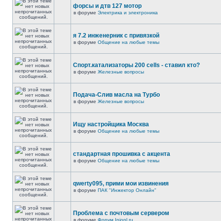
форсы и дтв 127 мотор
в форуме
Электрика и электроника
я 7.2 инженерник с привязкой
в форуме
Общение на любые темы
Спорт.катализаторы 200 cells - ставил кто?
в форуме
Железные вопросы
Подача-Слив масла на Турбо
в форуме
Железные вопросы
Ищу настройщика Москва
в форуме
Общение на любые темы
стандартная прошивка с акцента
в форуме
Общение на любые темы
qwerty095, прими мои извинения
в форуме
ПАК "Инжектор Онлайн"
Проблема с почтовым сервером
в форуме
Форум Injonl.ru