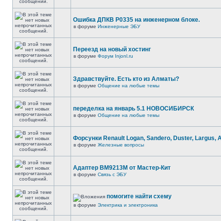
Ошибка ДПКВ Р0335 на инженерном блоке.
в форуме
Инженерные ЭБУ
Переезд на новый хостинг
в форуме
Форум Injonl.ru
Здравствуйте. Есть кто из Алматы?
в форуме
Общение на любые темы
переделка на январь 5.1 НОВОСИБИРСК
в форуме
Общение на любые темы
Форсунки Renault Logan, Sandero, Duster, Largus, 
в форуме
Железные вопросы
Адаптер BM9213M от Мастер-Кит
в форуме
Связь с ЭБУ
помогите найти схему
в форуме
Электрика и электроника