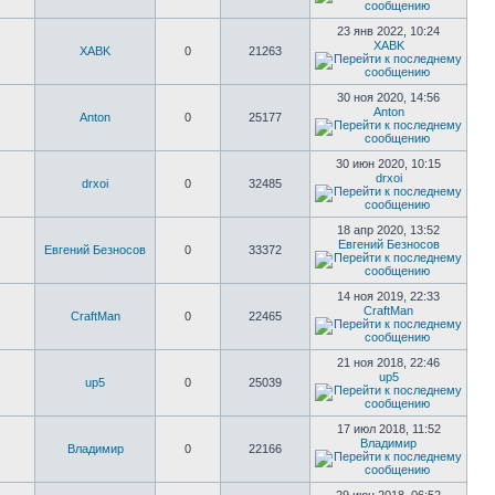
23 янв 2022, 10:24
XABK
XABK
0
21263
30 ноя 2020, 14:56
Anton
Anton
0
25177
30 июн 2020, 10:15
drxoi
drxoi
0
32485
18 апр 2020, 13:52
Евгений Безносов
Евгений Безносов
0
33372
14 ноя 2019, 22:33
CraftMan
CraftMan
0
22465
21 ноя 2018, 22:46
up5
up5
0
25039
17 июл 2018, 11:52
Владимир
Владимир
0
22166