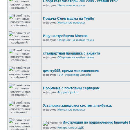
Спорт.катализаторы 200 cells - ставил кто?
в форуме
Железные вопросы
Подача-Слив масла на Турбо
в форуме
Железные вопросы
Ищу настройщика Москва
в форуме
Общение на любые темы
стандартная прошивка с акцента
в форуме
Общение на любые темы
qwerty095, прими мои извинения
в форуме
ПАК "Инжектор Онлайн"
Проблема с почтовым сервером
в форуме
Форум Injonl.ru
Установка заводских систем антибукса.
в форуме
Железные вопросы
Инструкция по подключению Innovate 
в форуме
Контроллеры ШДК