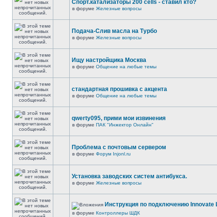
Спорт.катализаторы 200 cells - ставил кто?
в форуме
Железные вопросы
Подача-Слив масла на Турбо
в форуме
Железные вопросы
Ищу настройщика Москва
в форуме
Общение на любые темы
стандартная прошивка с акцента
в форуме
Общение на любые темы
qwerty095, прими мои извинения
в форуме
ПАК "Инжектор Онлайн"
Проблема с почтовым сервером
в форуме
Форум Injonl.ru
Установка заводских систем антибукса.
в форуме
Железные вопросы
Инструкция по подключению Innovate 
в форуме
Контроллеры ШДК