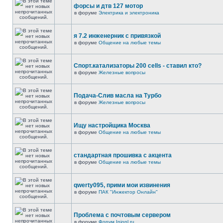
форсы и дтв 127 мотор
в форуме
Электрика и электроника
я 7.2 инженерник с привязкой
в форуме
Общение на любые темы
Спорт.катализаторы 200 cells - ставил кто?
в форуме
Железные вопросы
Подача-Слив масла на Турбо
в форуме
Железные вопросы
Ищу настройщика Москва
в форуме
Общение на любые темы
стандартная прошивка с акцента
в форуме
Общение на любые темы
qwerty095, прими мои извинения
в форуме
ПАК "Инжектор Онлайн"
Проблема с почтовым сервером
в форуме
Форум Injonl.ru