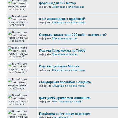
форсы и дтв 127 мотор
в форуме
Электрика и электроника
я 7.2 инженерник с привязкой
в форуме
Общение на любые темы
Спорт.катализаторы 200 cells - ставил кто?
в форуме
Железные вопросы
Подача-Слив масла на Турбо
в форуме
Железные вопросы
Ищу настройщика Москва
в форуме
Общение на любые темы
стандартная прошивка с акцента
в форуме
Общение на любые темы
qwerty095, прими мои извинения
в форуме
ПАК "Инжектор Онлайн"
Проблема с почтовым сервером
в форуме
Форум Injonl.ru