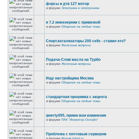
форсы и дтв 127 мотор
в форуме
Электрика и электроника
я 7.2 инженерник с привязкой
в форуме
Общение на любые темы
Спорт.катализаторы 200 cells - ставил кто?
в форуме
Железные вопросы
Подача-Слив масла на Турбо
в форуме
Железные вопросы
Ищу настройщика Москва
в форуме
Общение на любые темы
стандартная прошивка с акцента
в форуме
Общение на любые темы
qwerty095, прими мои извинения
в форуме
ПАК "Инжектор Онлайн"
Проблема с почтовым сервером
в форуме
Форум Injonl.ru