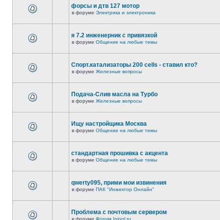
форсы и дтв 127 мотор
в форуме
Электрика и электроника
я 7.2 инженерник с привязкой
в форуме
Общение на любые темы
Спорт.катализаторы 200 cells - ставил кто?
в форуме
Железные вопросы
Подача-Слив масла на Турбо
в форуме
Железные вопросы
Ищу настройщика Москва
в форуме
Общение на любые темы
стандартная прошивка с акцента
в форуме
Общение на любые темы
qwerty095, прими мои извинения
в форуме
ПАК "Инжектор Онлайн"
Проблема с почтовым сервером
в форуме
Форум Injonl.ru