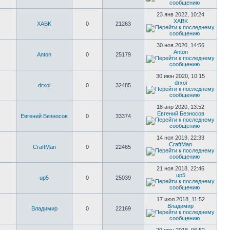
23 янв 2022, 10:24
XABK
XABK
0
21263
30 ноя 2020, 14:56
Anton
Anton
0
25179
30 июн 2020, 10:15
drxoi
drxoi
0
32485
18 апр 2020, 13:52
Евгений Безносов
Евгений Безносов
0
33374
14 ноя 2019, 22:33
CraftMan
CraftMan
0
22465
21 ноя 2018, 22:46
up5
up5
0
25039
17 июл 2018, 11:52
Владимир
Владимир
0
22169