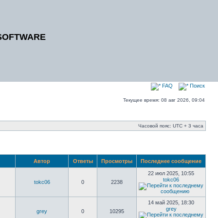
SOFTWARE
FAQ
Поиск
Текущее время: 08 авг 2026, 09:04
Часовой пояс: UTC + 3 часа
Автор
Ответы
Просмотры
Последнее сообщение
22 июл 2025, 10:55
tokc06
tokc06
0
2238
14 май 2025, 18:30
grey
grey
0
10295