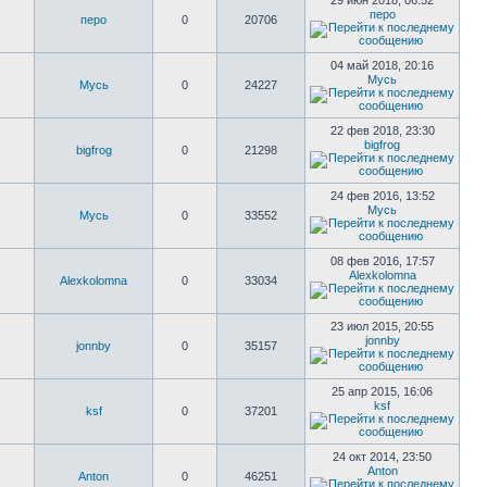
29 июн 2018, 06:52
перо
перо
0
20706
04 май 2018, 20:16
Мусь
Мусь
0
24227
22 фев 2018, 23:30
bigfrog
bigfrog
0
21298
24 фев 2016, 13:52
Мусь
Мусь
0
33552
08 фев 2016, 17:57
Alexkolomna
Alexkolomna
0
33034
23 июл 2015, 20:55
jonnby
jonnby
0
35157
25 апр 2015, 16:06
ksf
ksf
0
37201
24 окт 2014, 23:50
Anton
Anton
0
46251