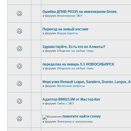
Ошибка ДПКВ Р0335 на инженерном блоке.
в форуме
Инженерные ЭБУ
Переезд на новый хостинг
в форуме
Форум Injonl.ru
Здравствуйте. Есть кто из Алматы?
в форуме
Общение на любые темы
переделка на январь 5.1 НОВОСИБИРСК
в форуме
Общение на любые темы
Форсунки Renault Logan, Sandero, Duster, Largus, 
в форуме
Железные вопросы
Адаптер BM9213M от Мастер-Кит
в форуме
Связь с ЭБУ
помогите найти схему
в форуме
Электрика и электроника