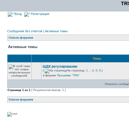
TR
Вход
Регистрация
Сообщения без ответов
|
Активные темы
Список форумов
Активные темы
Темы
ШДК регулирование
[
На страницу:
1
...
4
,
5
,
6
]
в форуме
Прошивка "TRS"
Показать сообще
Страница
1
из
1
[ Результатов поиска: 1 ]
Список форумов