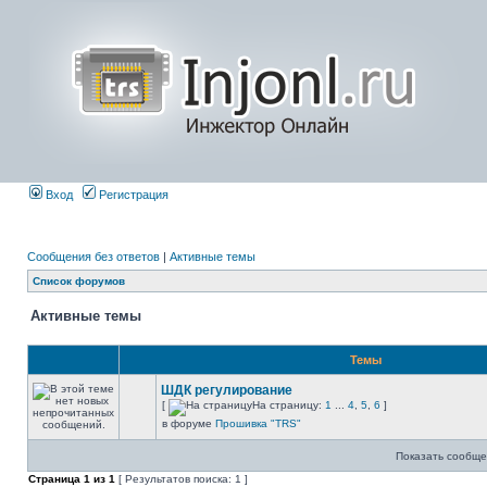
Вход
Регистрация
Сообщения без ответов
|
Активные темы
Список форумов
Активные темы
Темы
ШДК регулирование
[
На страницу:
1
...
4
,
5
,
6
]
в форуме
Прошивка "TRS"
Показать сообще
Страница
1
из
1
[ Результатов поиска: 1 ]