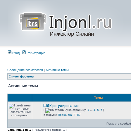
Вход
Регистрация
Сообщения без ответов
|
Активные темы
Список форумов
Активные темы
Темы
ШДК регулирование
[
На страницу:
1
...
4
,
5
,
6
]
в форуме
Прошивка "TRS"
Показать сообще
Страница
1
из
1
[ Результатов поиска: 1 ]