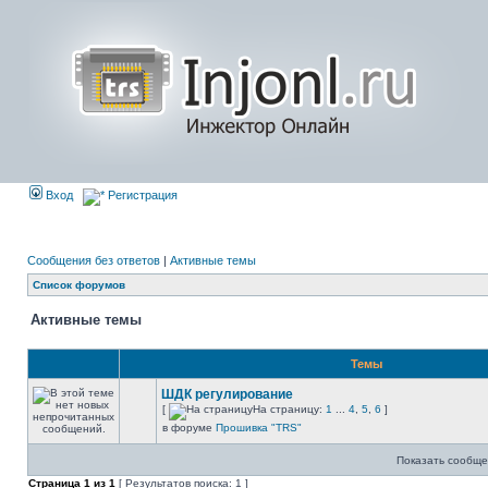
Вход
Регистрация
Сообщения без ответов
|
Активные темы
Список форумов
Активные темы
Темы
ШДК регулирование
[
На страницу:
1
...
4
,
5
,
6
]
в форуме
Прошивка "TRS"
Показать сообще
Страница
1
из
1
[ Результатов поиска: 1 ]