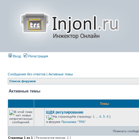
Вход
Регистрация
Сообщения без ответов
|
Активные темы
Список форумов
Активные темы
Темы
ШДК регулирование
[
На страницу:
1
...
4
,
5
,
6
]
в форуме
Прошивка "TRS"
Показать сообще
Страница
1
из
1
[ Результатов поиска: 1 ]