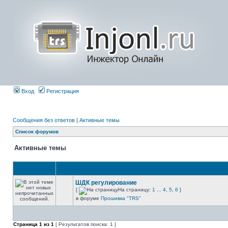
Вход
Регистрация
Сообщения без ответов
|
Активные темы
Список форумов
Активные темы
ШДК регулирование
[
На страницу:
1
...
4
,
5
,
6
]
в форуме
Прошивка "TRS"
Страница
1
из
1
[ Результатов поиска: 1 ]