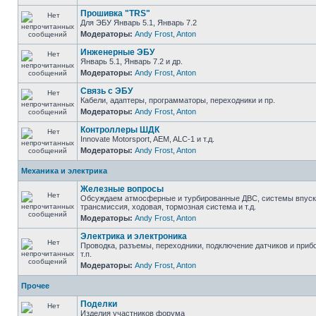
Прошивка "TRS"
Для ЭБУ Январь 5.1, Январь 7.2
Модераторы:
Andy Frost
,
Anton
Инженерные ЭБУ
Январь 5.1, Январь 7.2 и др.
Модераторы:
Andy Frost
,
Anton
Связь с ЭБУ
Кабели, адаптеры, программаторы, переходники и пр.
Модераторы:
Andy Frost
,
Anton
Контроллеры ШДК
Innovate Motorsport, AEM, ALC-1 и т.д.
Модераторы:
Andy Frost
,
Anton
Механика и электрика
Железные вопросы
Обсуждаем атмосферные и турбированные ДВС, системы впуска
трансмиссия, ходовая, тормозная система и т.д.
Модераторы:
Andy Frost
,
Anton
Электрика и электроника
Проводка, разъемы, переходники, подключение датчиков и приб
т.п.
Модераторы:
Andy Frost
,
Anton
Прочее
Поделки
Изделия участников форума