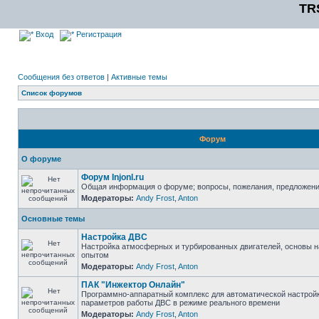
TR
Вход
Регистрация
Сообщения без ответов
|
Активные темы
Список форумов
Форум
О форуме
Форум Injonl.ru
Общая информация о форуме; вопросы, пожелания, предложен
Модераторы:
Andy Frost
,
Anton
Основные темы
Настройка ДВС
Настройка атмосферных и турбированных двигателей, основы н
опытом
Модераторы:
Andy Frost
,
Anton
ПАК "Инжектор Онлайн"
Программно-аппаратный комплекс для автоматической настрой
параметров работы ДВС в режиме реального времени
Модераторы:
Andy Frost
,
Anton