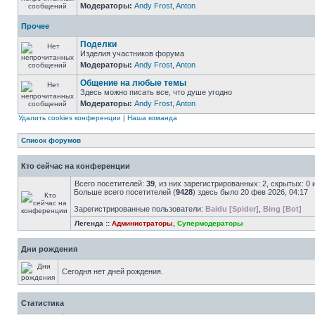
Модераторы:
Andy Frost
,
Anton
Прочее
Поделки
Изделия участников форума
Модераторы:
Andy Frost
,
Anton
Общение на любые темы
Здесь можно писать все, что душе угодно
Модераторы:
Andy Frost
,
Anton
Удалить cookies конференции
|
Наша команда
Список форумов
Кто сейчас на конференции
Всего посетителей:
39
, из них зарегистрированных: 2, скрытых: 0
Больше всего посетителей (
9428
) здесь было 20 фев 2026, 04:17
Зарегистрированные пользователи:
Baidu [Spider]
,
Bing [Bot]
Легенда ::
Администраторы
,
Супермодераторы
Дни рождения
Сегодня нет дней рождения.
Статистика