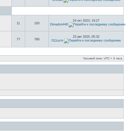
24 окт 2023, 19:27
11
183
Dimadon448
23 авг 2025, 05:32
77
780
f111uzm
Часовой пояс: UTC + 3 часа