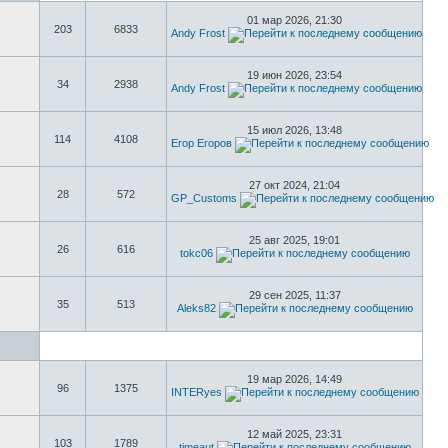
01 мар 2026, 21:30
203
6833
Andy Frost
19 июн 2026, 23:54
34
2938
Andy Frost
15 июл 2026, 13:48
114
4108
Егор Егоров
27 окт 2024, 21:04
28
572
GP_Customs
25 авг 2025, 19:01
26
616
tokc06
29 сен 2025, 11:37
35
513
Aleks82
19 мар 2026, 14:49
96
1375
INTERyes
12 май 2025, 23:31
103
1789
timeaut