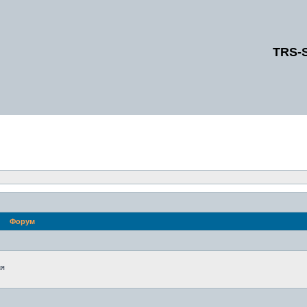
TRS-
Форум
ия