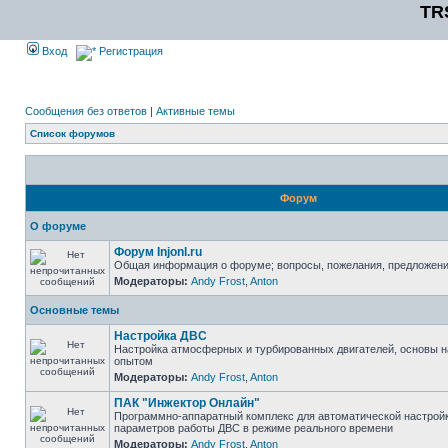
TR
Вход
Регистрация
Сообщения без ответов
|
Активные темы
Список форумов
Форум
О форуме
Форум Injonl.ru
Общая информация о форуме; вопросы, пожелания, предложен
Модераторы:
Andy Frost
,
Anton
Основные темы
Настройка ДВС
Настройка атмосферных и турбированных двигателей, основы н
опытом
Модераторы:
Andy Frost
,
Anton
ПАК "Инжектор Онлайн"
Программно-аппаратный комплекс для автоматической настрой
параметров работы ДВС в режиме реального времени
Модераторы:
Andy Frost
,
Anton