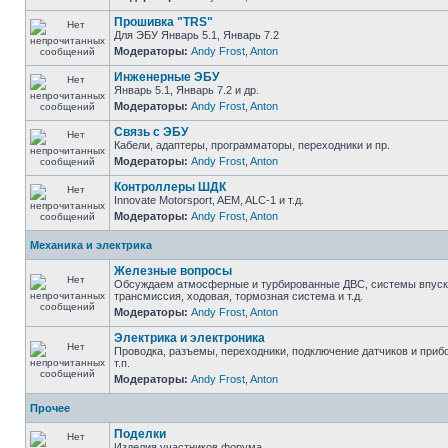
Прошивка "TRS"
Для ЭБУ Январь 5.1, Январь 7.2
Модераторы:
Andy Frost
,
Anton
Инженерные ЭБУ
Январь 5.1, Январь 7.2 и др.
Модераторы:
Andy Frost
,
Anton
Связь с ЭБУ
Кабели, адаптеры, программаторы, переходники и пр.
Модераторы:
Andy Frost
,
Anton
Контроллеры ШДК
Innovate Motorsport, AEM, ALC-1 и т.д.
Модераторы:
Andy Frost
,
Anton
Механика и электрика
Железные вопросы
Обсуждаем атмосферные и турбированные ДВС, системы впуска
трансмиссия, ходовая, тормозная система и т.д.
Модераторы:
Andy Frost
,
Anton
Электрика и электроника
Проводка, разъемы, переходники, подключение датчиков и приб
т.п.
Модераторы:
Andy Frost
,
Anton
Прочее
Поделки
Изделия участников форума