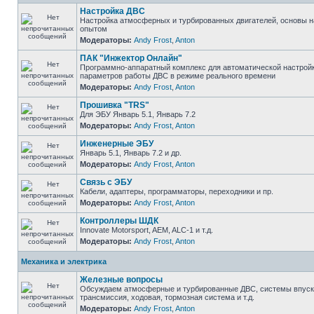
Настройка ДВС
Настройка атмосферных и турбированных двигателей, основы н
опытом
Модераторы:
Andy Frost
,
Anton
ПАК "Инжектор Онлайн"
Программно-аппаратный комплекс для автоматической настрой
параметров работы ДВС в режиме реального времени
Модераторы:
Andy Frost
,
Anton
Прошивка "TRS"
Для ЭБУ Январь 5.1, Январь 7.2
Модераторы:
Andy Frost
,
Anton
Инженерные ЭБУ
Январь 5.1, Январь 7.2 и др.
Модераторы:
Andy Frost
,
Anton
Связь с ЭБУ
Кабели, адаптеры, программаторы, переходники и пр.
Модераторы:
Andy Frost
,
Anton
Контроллеры ШДК
Innovate Motorsport, AEM, ALC-1 и т.д.
Модераторы:
Andy Frost
,
Anton
Механика и электрика
Железные вопросы
Обсуждаем атмосферные и турбированные ДВС, системы впуска
трансмиссия, ходовая, тормозная система и т.д.
Модераторы:
Andy Frost
,
Anton