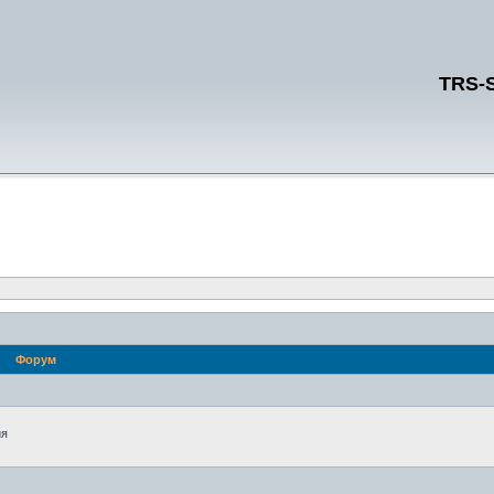
TRS-
Форум
ия