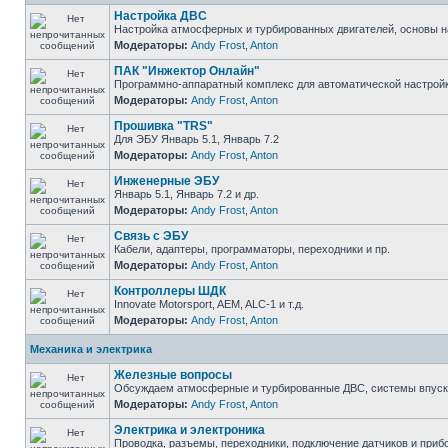
Настройка ДВС
Настройка атмосферных и турбированных двигателей, основы н
Модераторы:
Andy Frost
,
Anton
ПАК "Инжектор Онлайн"
Программно-аппаратный комплекс для автоматической настрой
Модераторы:
Andy Frost
,
Anton
Прошивка "TRS"
Для ЭБУ Январь 5.1, Январь 7.2
Модераторы:
Andy Frost
,
Anton
Инженерные ЭБУ
Январь 5.1, Январь 7.2 и др.
Модераторы:
Andy Frost
,
Anton
Связь с ЭБУ
Кабели, адаптеры, программаторы, переходники и пр.
Модераторы:
Andy Frost
,
Anton
Контроллеры ШДК
Innovate Motorsport, AEM, ALC-1 и т.д.
Модераторы:
Andy Frost
,
Anton
Механика и электрика
Железные вопросы
Обсуждаем атмосферные и турбированные ДВС, системы впуска и
Модераторы:
Andy Frost
,
Anton
Электрика и электроника
Проводка, разъемы, переходники, подключение датчиков и прибо