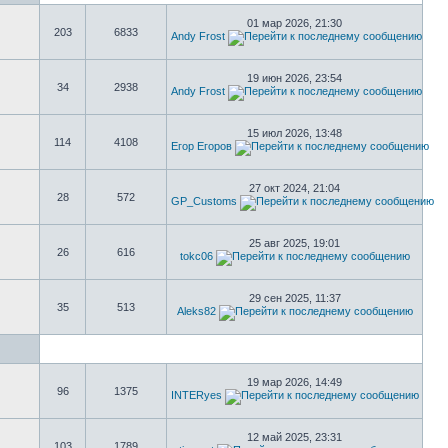
01 мар 2026, 21:30
203
6833
Andy Frost
19 июн 2026, 23:54
34
2938
Andy Frost
15 июл 2026, 13:48
114
4108
Егор Егоров
27 окт 2024, 21:04
28
572
GP_Customs
25 авг 2025, 19:01
26
616
tokc06
29 сен 2025, 11:37
35
513
Aleks82
19 мар 2026, 14:49
96
1375
INTERyes
12 май 2025, 23:31
103
1789