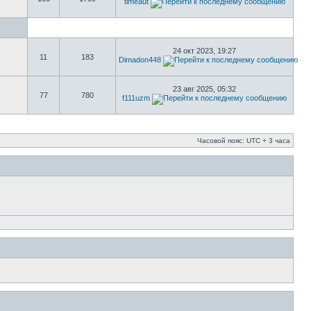
timeaut
24 окт 2023, 19:27
11
183
Dimadon448
23 авг 2025, 05:32
77
780
f111uzm
Часовой пояс: UTC + 3 часа