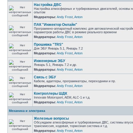
Настройка ДВС
Настройка атмосферных и турбированных двигателей, основы н
опытом
Модераторы:
Andy Frost
,
Anton
ПАК "Инжектор Онлайн"
Программно-аппаратный комплекс для автоматической настрой
параметров работы ДВС в режиме реального времени
Модераторы:
Andy Frost
,
Anton
Прошивка "TRS"
Для ЭБУ Январь 5.1, Январь 7.2
Модераторы:
Andy Frost
,
Anton
Инженерные ЭБУ
Январь 5.1, Январь 7.2 и др.
Модераторы:
Andy Frost
,
Anton
Связь с ЭБУ
Кабели, адаптеры, программаторы, переходники и пр.
Модераторы:
Andy Frost
,
Anton
Контроллеры ШДК
Innovate Motorsport, AEM, ALC-1 и т.д.
Модераторы:
Andy Frost
,
Anton
Механика и электрика
Железные вопросы
Обсуждаем атмосферные и турбированные ДВС, системы впуска
трансмиссия, ходовая, тормозная система и т.д.
Модераторы:
Andy Frost
,
Anton