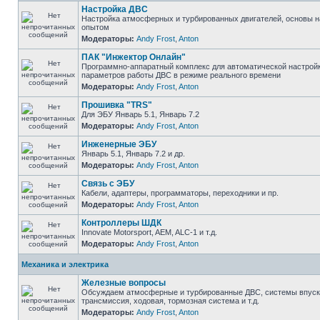
Настройка ДВС
Настройка атмосферных и турбированных двигателей, основы н
опытом
Модераторы:
Andy Frost
,
Anton
ПАК "Инжектор Онлайн"
Программно-аппаратный комплекс для автоматической настрой
параметров работы ДВС в режиме реального времени
Модераторы:
Andy Frost
,
Anton
Прошивка "TRS"
Для ЭБУ Январь 5.1, Январь 7.2
Модераторы:
Andy Frost
,
Anton
Инженерные ЭБУ
Январь 5.1, Январь 7.2 и др.
Модераторы:
Andy Frost
,
Anton
Связь с ЭБУ
Кабели, адаптеры, программаторы, переходники и пр.
Модераторы:
Andy Frost
,
Anton
Контроллеры ШДК
Innovate Motorsport, AEM, ALC-1 и т.д.
Модераторы:
Andy Frost
,
Anton
Механика и электрика
Железные вопросы
Обсуждаем атмосферные и турбированные ДВС, системы впуска
трансмиссия, ходовая, тормозная система и т.д.
Модераторы:
Andy Frost
,
Anton