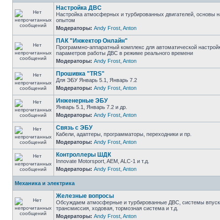
Настройка ДВС
Настройка атмосферных и турбированных двигателей, основы н
опытом
Модераторы:
Andy Frost
,
Anton
ПАК "Инжектор Онлайн"
Программно-аппаратный комплекс для автоматической настрой
параметров работы ДВС в режиме реального времени
Модераторы:
Andy Frost
,
Anton
Прошивка "TRS"
Для ЭБУ Январь 5.1, Январь 7.2
Модераторы:
Andy Frost
,
Anton
Инженерные ЭБУ
Январь 5.1, Январь 7.2 и др.
Модераторы:
Andy Frost
,
Anton
Связь с ЭБУ
Кабели, адаптеры, программаторы, переходники и пр.
Модераторы:
Andy Frost
,
Anton
Контроллеры ШДК
Innovate Motorsport, AEM, ALC-1 и т.д.
Модераторы:
Andy Frost
,
Anton
Механика и электрика
Железные вопросы
Обсуждаем атмосферные и турбированные ДВС, системы впуска
трансмиссия, ходовая, тормозная система и т.д.
Модераторы:
Andy Frost
,
Anton