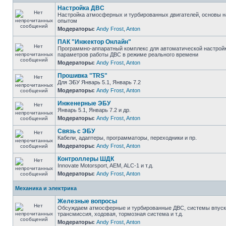
Настройка ДВС
Настройка атмосферных и турбированных двигателей, основы н
опытом
Модераторы:
Andy Frost
,
Anton
ПАК "Инжектор Онлайн"
Программно-аппаратный комплекс для автоматической настрой
параметров работы ДВС в режиме реального времени
Модераторы:
Andy Frost
,
Anton
Прошивка "TRS"
Для ЭБУ Январь 5.1, Январь 7.2
Модераторы:
Andy Frost
,
Anton
Инженерные ЭБУ
Январь 5.1, Январь 7.2 и др.
Модераторы:
Andy Frost
,
Anton
Связь с ЭБУ
Кабели, адаптеры, программаторы, переходники и пр.
Модераторы:
Andy Frost
,
Anton
Контроллеры ШДК
Innovate Motorsport, AEM, ALC-1 и т.д.
Модераторы:
Andy Frost
,
Anton
Механика и электрика
Железные вопросы
Обсуждаем атмосферные и турбированные ДВС, системы впуска
трансмиссия, ходовая, тормозная система и т.д.
Модераторы:
Andy Frost
,
Anton