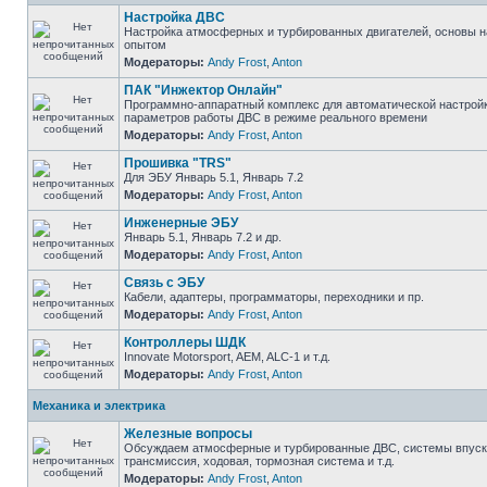
Настройка ДВС
Настройка атмосферных и турбированных двигателей, основы н
опытом
Модераторы:
Andy Frost
,
Anton
ПАК "Инжектор Онлайн"
Программно-аппаратный комплекс для автоматической настрой
параметров работы ДВС в режиме реального времени
Модераторы:
Andy Frost
,
Anton
Прошивка "TRS"
Для ЭБУ Январь 5.1, Январь 7.2
Модераторы:
Andy Frost
,
Anton
Инженерные ЭБУ
Январь 5.1, Январь 7.2 и др.
Модераторы:
Andy Frost
,
Anton
Связь с ЭБУ
Кабели, адаптеры, программаторы, переходники и пр.
Модераторы:
Andy Frost
,
Anton
Контроллеры ШДК
Innovate Motorsport, AEM, ALC-1 и т.д.
Модераторы:
Andy Frost
,
Anton
Механика и электрика
Железные вопросы
Обсуждаем атмосферные и турбированные ДВС, системы впуска
трансмиссия, ходовая, тормозная система и т.д.
Модераторы:
Andy Frost
,
Anton