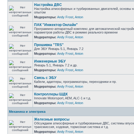
Настройка ДВС
Настройка атмосферных и турбированных двигателей, основы н
опытом
Модераторы:
Andy Frost
,
Anton
ПАК "Инжектор Онлайн"
Программно-аппаратный комплекс для автоматической настрой
параметров работы ДВС в режиме реального времени
Модераторы:
Andy Frost
,
Anton
Прошивка "TRS"
Для ЭБУ Январь 5.1, Январь 7.2
Модераторы:
Andy Frost
,
Anton
Инженерные ЭБУ
Январь 5.1, Январь 7.2 и др.
Модераторы:
Andy Frost
,
Anton
Связь с ЭБУ
Кабели, адаптеры, программаторы, переходники и пр.
Модераторы:
Andy Frost
,
Anton
Контроллеры ШДК
Innovate Motorsport, AEM, ALC-1 и т.д.
Модераторы:
Andy Frost
,
Anton
Механика и электрика
Железные вопросы
Обсуждаем атмосферные и турбированные ДВС, системы впуска
трансмиссия, ходовая, тормозная система и т.д.
Модераторы:
Andy Frost
,
Anton