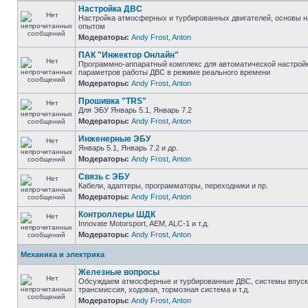
Настройка ДВС
Настройка атмосферных и турбированных двигателей, основы н
опытом
Модераторы:
Andy Frost
,
Anton
ПАК "Инжектор Онлайн"
Программно-аппаратный комплекс для автоматической настрой
параметров работы ДВС в режиме реального времени
Модераторы:
Andy Frost
,
Anton
Прошивка "TRS"
Для ЭБУ Январь 5.1, Январь 7.2
Модераторы:
Andy Frost
,
Anton
Инженерные ЭБУ
Январь 5.1, Январь 7.2 и др.
Модераторы:
Andy Frost
,
Anton
Связь с ЭБУ
Кабели, адаптеры, программаторы, переходники и пр.
Модераторы:
Andy Frost
,
Anton
Контроллеры ШДК
Innovate Motorsport, AEM, ALC-1 и т.д.
Модераторы:
Andy Frost
,
Anton
Механика и электрика
Железные вопросы
Обсуждаем атмосферные и турбированные ДВС, системы впуска
трансмиссия, ходовая, тормозная система и т.д.
Модераторы:
Andy Frost
,
Anton