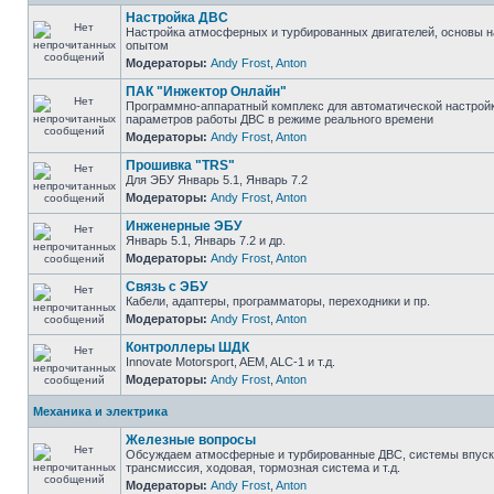
Настройка ДВС
Настройка атмосферных и турбированных двигателей, основы н
опытом
Модераторы:
Andy Frost
,
Anton
ПАК "Инжектор Онлайн"
Программно-аппаратный комплекс для автоматической настрой
параметров работы ДВС в режиме реального времени
Модераторы:
Andy Frost
,
Anton
Прошивка "TRS"
Для ЭБУ Январь 5.1, Январь 7.2
Модераторы:
Andy Frost
,
Anton
Инженерные ЭБУ
Январь 5.1, Январь 7.2 и др.
Модераторы:
Andy Frost
,
Anton
Связь с ЭБУ
Кабели, адаптеры, программаторы, переходники и пр.
Модераторы:
Andy Frost
,
Anton
Контроллеры ШДК
Innovate Motorsport, AEM, ALC-1 и т.д.
Модераторы:
Andy Frost
,
Anton
Механика и электрика
Железные вопросы
Обсуждаем атмосферные и турбированные ДВС, системы впуска
трансмиссия, ходовая, тормозная система и т.д.
Модераторы:
Andy Frost
,
Anton