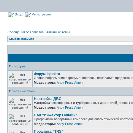
Вход
Регистрация
Сообщения без ответов
|
Активные темы
Список форумов
О форуме
Форум Injonl.ru
Общая информация о форуме; вопросы, пожелания, предложен
Модераторы:
Andy Frost
,
Anton
Основные темы
Настройка ДВС
Настройка атмосферных и турбированных двигателей, основы н
Модераторы:
Andy Frost
,
Anton
ПАК "Инжектор Онлайн"
Программно-аппаратный комплекс для автоматической настрой
Модераторы:
Andy Frost
,
Anton
Прошивка "TRS"