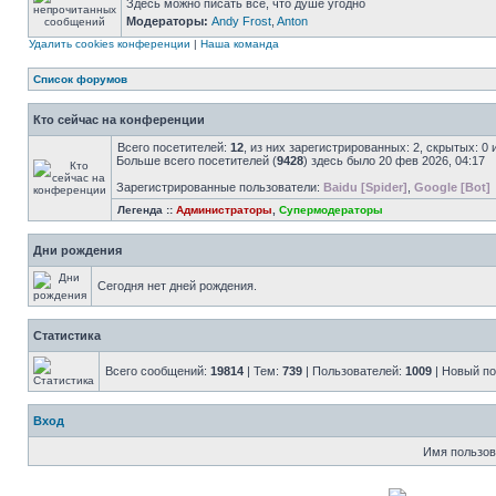
Здесь можно писать все, что душе угодно
Модераторы:
Andy Frost
,
Anton
Удалить cookies конференции
|
Наша команда
Список форумов
Кто сейчас на конференции
Всего посетителей:
12
, из них зарегистрированных: 2, скрытых: 0
Больше всего посетителей (
9428
) здесь было 20 фев 2026, 04:17
Зарегистрированные пользователи:
Baidu [Spider]
,
Google [Bot]
Легенда ::
Администраторы
,
Супермодераторы
Дни рождения
Сегодня нет дней рождения.
Статистика
Всего сообщений:
19814
| Тем:
739
| Пользователей:
1009
| Новый п
Вход
Имя пользов