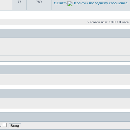
77
780
f111uzm
Часовой пояс: UTC + 3 часа
и