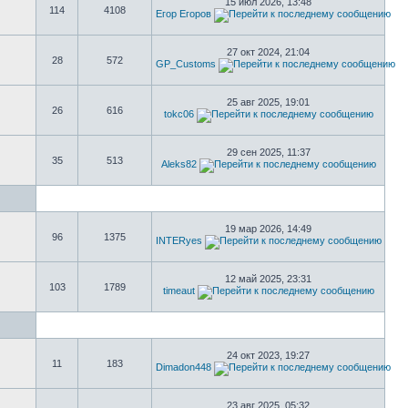
15 июл 2026, 13:48
114
4108
Егор Егоров
27 окт 2024, 21:04
28
572
GP_Customs
25 авг 2025, 19:01
26
616
tokc06
29 сен 2025, 11:37
35
513
Aleks82
19 мар 2026, 14:49
96
1375
INTERyes
12 май 2025, 23:31
103
1789
timeaut
24 окт 2023, 19:27
11
183
Dimadon448
23 авг 2025, 05:32